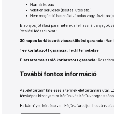
Normál kopás
Véletlen sérülések (leejtés, ütés stb.)
Nem megfelelő használat, ápolás vagy tisztítás (
Bizonyos jótállási paraméterek a felhasznált anyagok v
jótállási időszakokat:
30 napos korlátozott visszaküldési garancia:
Bamb
1 év korlátozott garancia:
Textil termékekre.
Élettartamra szóló korlátozott garancia:
Rozsdamen
További fontos információ
Az „élettartam” kifejezés a termék élettartamára utal. E
fényképes bizonyítékot kérjünk, és kérjük, hogy a szóba
Ha bármilyen kérdése van, kérjük, forduljon hozzánk bi