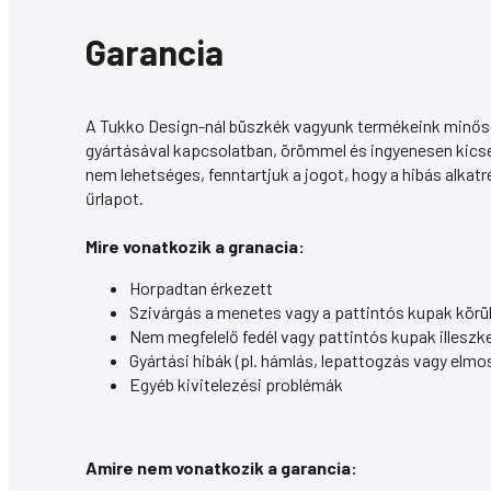
Garancia
A Tukko Design-nál büszkék vagyunk termékeink minőségé
gyártásával kapcsolatban, örömmel és ingyenesen kicse
nem lehetséges, fenntartjuk a jogot, hogy a hibás alkatr
űrlapot.
Mire vonatkozik a granacia:
Horpadtan érkezett
Szivárgás a menetes vagy a pattintós kupak körü
Nem megfelelő fedél vagy pattintós kupak illeszk
Gyártási hibák (pl. hámlás, lepattogzás vagy elmo
Egyéb kivitelezési problémák
Amire nem vonatkozik a garancia: