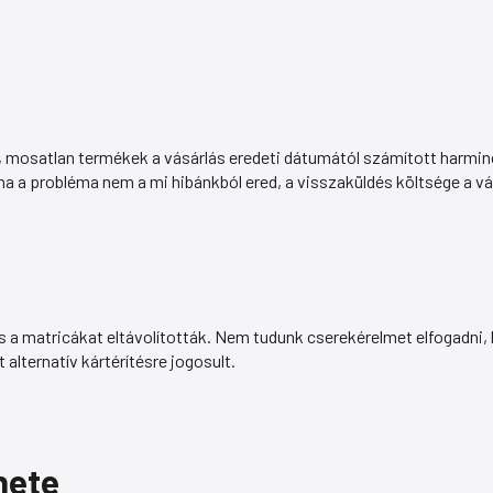
, mosatlan termékek a vásárlás eredeti dátumától számított harminc 
 ha a probléma nem a mi hibánkból ered, a visszaküldés költsége a v
 a matricákat eltávolították. Nem tudunk cserekérelmet elfogadni, 
alternatív kártérítésre jogosult.
nete