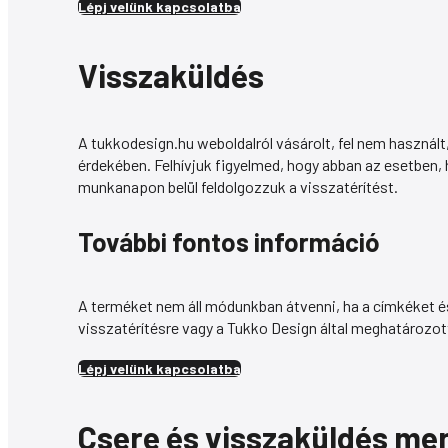
Lépj velünk kapcsolatba
Visszaküldés
A tukkodesign.hu weboldalról vásárolt, fel nem használt
érdekében. Felhívjuk figyelmed, hogy abban az esetben,
munkanapon belül feldolgozzuk a visszatérítést.
További fontos információ
A terméket nem áll módunkban átvenni, ha a címkéket és
visszatérítésre vagy a Tukko Design által meghatározott 
Lépj velünk kapcsolatba
Csere és visszaküldés me