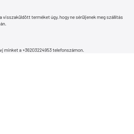
a visszaküldött terméket úgy, hogy ne sérüljenek meg szállítás
tán.
 hívj minket a +36203224953 telefonszámon.