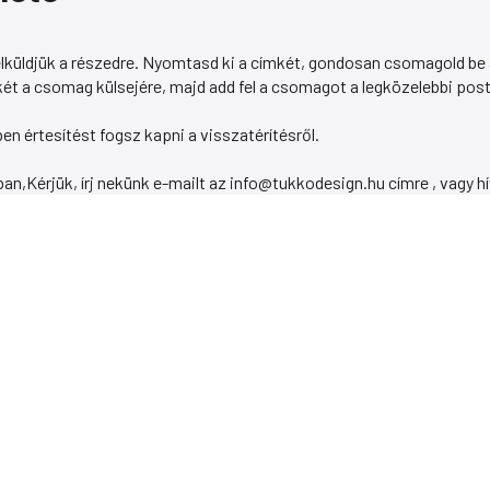
elküldjük a részedre. Nyomtasd ki a címkét, gondosan csomagold be 
ét a csomag külsejére, majd add fel a csomagot a legközelebbi pos
 értesítést fogsz kapni a visszatérítésről.
an,Kérjük, írj nekünk e-mailt az info@tukkodesign.hu címre , vagy