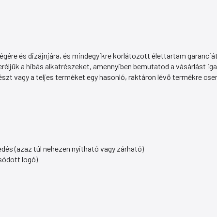
re és dizájnjára, és mindegyikre korlátozott élettartam garanciát
réljük a hibás alkatrészeket, amennyiben bemutatod a vásárlást ig
észt vagy a teljes terméket egy hasonló, raktáron lévő termékre cser
l
edés (azaz túl nehezen nyitható vagy zárható)
sódott logó)