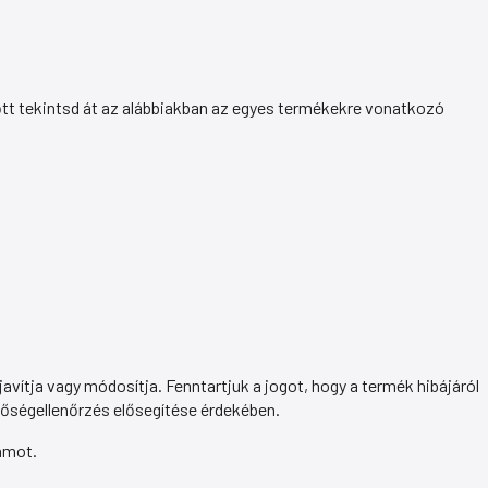
lőtt tekintsd át az alábbiakban az egyes termékekre vonatkozó
javítja vagy módosítja. Fenntartjuk a jogot, hogy a termék hibájáról
inőségellenőrzés elősegítése érdekében.
zámot.