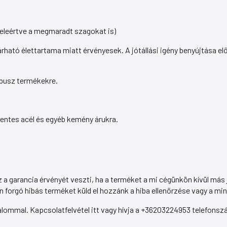
beleértve a megmaradt szagokat is)
árható élettartama miatt érvényesek. A jótállási igény benyújtása e
usz termékekre.
tes acél és egyéb kemény árukra.
z a garancia érvényét veszti, ha a terméket a mi cégünkön kívül más 
n forgó hibás terméket küld el hozzánk a hiba ellenőrzése vagy a m
zalommal. Kapcsolatfelvétel itt vagy hívja a +36203224953 telefons