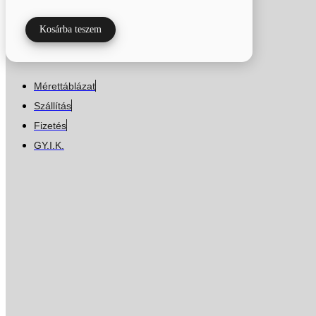
Kosárba teszem
Mérettáblázat
Szállítás
Fizetés
GY.I.K.