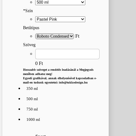
*
Szín
Betűtípus
Ft
Szöveg
0 Ft
Hosszabb szöveget a rendelés leadásánál a Megjegyzés
mezőben adhatsz meg!
Egyedi grafikával, annak elhelyezésével kapcsolatban e-
mail-en tudunk egyeztetni: info@tukkodesign.hu
350 ml
500 ml
750 ml
1000 ml