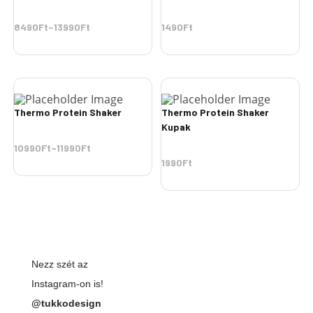
8490Ft
–
13990Ft
1490
Ft
Thermo Protein Shaker
Thermo Protein Shaker
Kupak
10990Ft
–
11990Ft
1990
Ft
Nezz szét az
Instagram-on is!
@tukkodesign