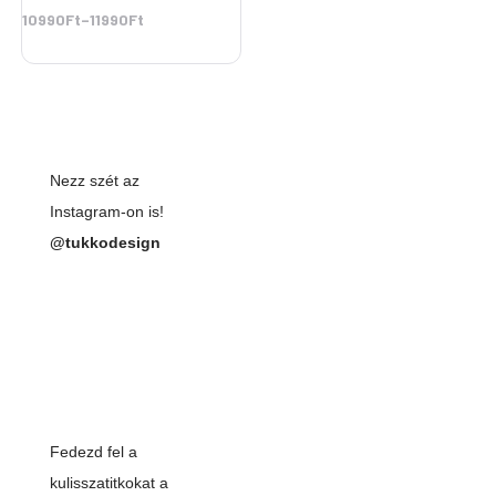
10990Ft
–
11990Ft
Nezz szét az
Instagram-on is!
@tukkodesign
Fedezd fel a
kulisszatitkokat a