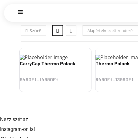
Szűrő
Alapértelmezett rendezés
CarryCap Thermo Palack
Thermo Palack
9490Ft
–
14990Ft
8490Ft
–
13990Ft
Nezz szét az
Instagram-on is!