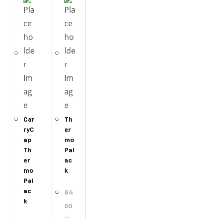
Car
Th
ryC
er
ap
mo
Th
Pal
er
ac
mo
k
Pal
ac
84
k
90