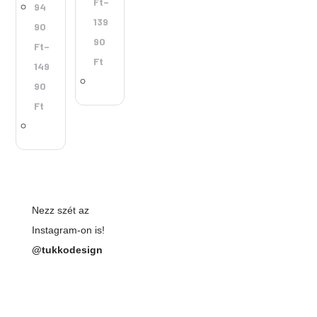
Ft
–
94
139
90
90
Ft
–
Ft
149
90
Ft
Nezz szét az
Instagram-on is!
@tukkodesign