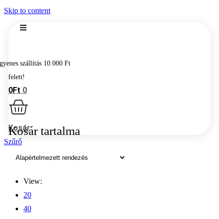
Skip to content
0
Ft
0
Kosár
Szűrő
View:
20
40