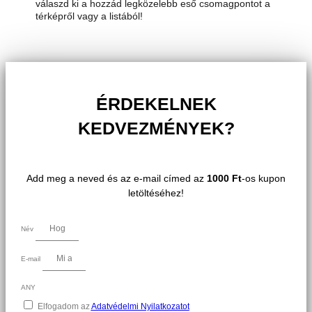
válaszd ki a hozzád legközelebb eső csomagpontot a
térképről vagy a listából!
ÉRDEKELNEK
KEDVEZMÉNYEK?
Add meg a neved és az e-mail címed az
1000 Ft
-os kupon
letöltéséhez!
Név
E-mail
ANY
Elfogadom az
Adatvédelmi Nyilatkozatot