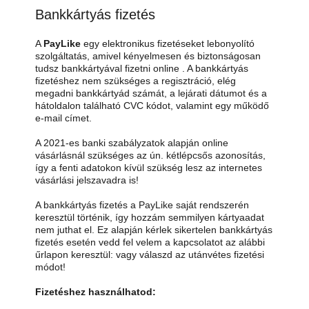
Bankkártyás fizetés
A
PayLike
egy elektronikus fizetéseket lebonyolító
szolgáltatás, amivel kényelmesen és biztonságosan
tudsz bankkártyával fizetni online . A bankkártyás
fizetéshez nem szükséges a regisztráció, elég
megadni bankkártyád számát, a lejárati dátumot és a
hátoldalon található CVC kódot, valamint egy működő
e-mail címet.
A 2021-es banki szabályzatok alapján online
vásárlásnál szükséges az ún. kétlépcsős azonosítás,
így a fenti adatokon kívül szükség lesz az internetes
vásárlási jelszavadra is!
A bankkártyás fizetés a PayLike saját rendszerén
keresztül történik, így hozzám semmilyen kártyaadat
nem juthat el. Ez alapján kérlek sikertelen bankkártyás
fizetés esetén vedd fel velem a kapcsolatot az alábbi
űrlapon keresztül: vagy válaszd az utánvétes fizetési
módot!
Fizetéshez használhatod: