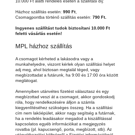
10.000 Ft alatti rendelés esetén a szállítási díj:
Házhoz szállítás esetén:
990 Ft
,
Csomagpontba történő szállítás esetén:
790 Ft.
Ingyenes szállítást tudok biztosítani 10.000 Ft
feletti vásárlás esetén!
MPL házhoz szállítás
A csomagot kérheted a lakásodra vagy a
munkahelyedre, viszont kérlek olyan szállítási helyet
adj meg, ahol biztosan megtalál téged, vagy
megbízottadat a futárunk, ha 9:00 és 17:00 óra között
meglátogat.
Amennyiben utánvétes fizetést választasz és egy
megbízottad veszi át a csomagot, akkor gondoskodj
róla, hogy rendelkezésére álljon a számla
kiegyenlítéséhez szükséges összeg. Ha a szállítási
cím nem lakóépület, akkor nagy segítség a futárnak,
ha a rendelés leadásakor megadod a kiszállítással
kapcsolatos egyéb információkat a megjegyzés
rovatba (pl. kapucsengő, porta, megbízott, stb). Az
utánvétkezelési költségről a Fizetési információknál