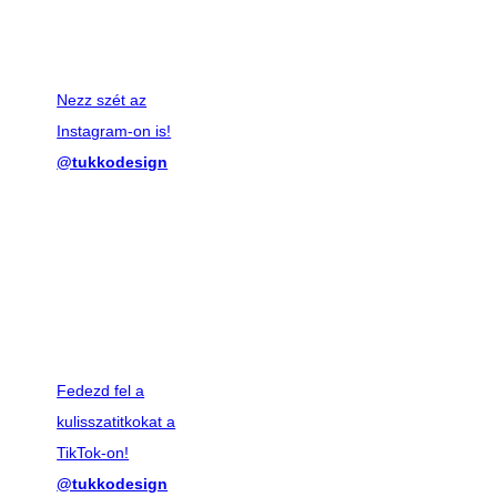
Nezz szét az
Instagram-on is!
@tukkodesign
Fedezd fel a
kulisszatitkokat a
TikTok-on!
@tukkodesign