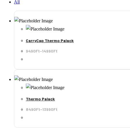
All
CarryCap Thermo Palack
9490Ft
–
14990Ft
Thermo Palack
8490Ft
–
13990Ft