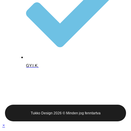
GY.I.K.
Tukko Design 2026 © Minden jog fenntartva
×