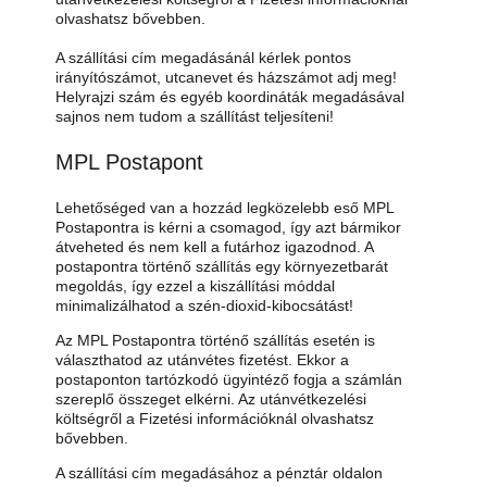
olvashatsz bővebben.
A szállítási cím megadásánál kérlek pontos
irányítószámot, utcanevet és házszámot adj meg!
Helyrajzi szám és egyéb koordináták megadásával
sajnos nem tudom a szállítást teljesíteni!
MPL Postapont
Lehetőséged van a hozzád legközelebb eső MPL
Postapontra is kérni a csomagod, így azt bármikor
átveheted és nem kell a futárhoz igazodnod. A
postapontra történő szállítás egy környezetbarát
megoldás, így ezzel a kiszállítási móddal
minimalizálhatod a szén-dioxid-kibocsátást!
Az MPL Postapontra történő szállítás esetén is
választhatod az utánvétes fizetést. Ekkor a
postaponton tartózkodó ügyintéző fogja a számlán
szereplő összeget elkérni. Az utánvétkezelési
költségről a Fizetési információknál olvashatsz
bővebben.
A szállítási cím megadásához a pénztár oldalon