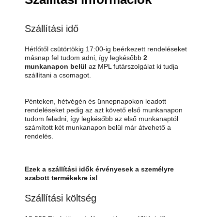
Szállítási idő
Hétfőtől csütörtökig 17:00-ig beérkezett rendeléseket
másnap fel tudom adni, így legkésőbb
2
munkanapon belül
az MPL futárszolgálat ki tudja
szállítani a csomagot.
Pénteken, hétvégén és ünnepnapokon leadott
rendeléseket pedig az azt követő első munkanapon
tudom feladni, így legkésőbb az első munkanaptól
számított két munkanapon belül már átvehető a
rendelés.
Ezek a szállítási idők érvényesek a személyre
szabott termékekre is!
Szállítási költség