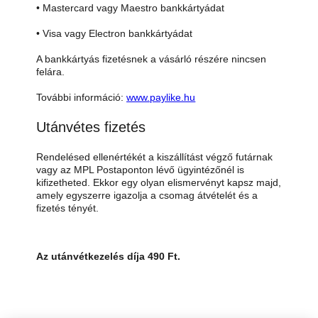
• Mastercard vagy Maestro bankkártyádat
• Visa vagy Electron bankkártyádat
A bankkártyás fizetésnek a vásárló részére nincsen
felára.
További információ:
www.paylike.hu
Utánvétes fizetés
Rendelésed ellenértékét a kiszállítást végző futárnak
vagy az MPL Postaponton lévő ügyintézőnél is
kifizetheted. Ekkor egy olyan elismervényt kapsz majd,
amely egyszerre igazolja a csomag átvételét és a
fizetés tényét.
Az utánvétkezelés díja 490 Ft.