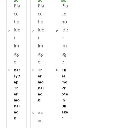
Car
Th
Th
ryC
er
er
ap
mo
mo
Th
Pal
Pr
er
ac
ote
mo
k
in
Pal
Sh
ac
ake
84
k
r
90