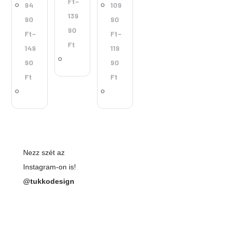
Ft
–
94
109
139
90
90
90
Ft
–
Ft
–
Ft
149
119
90
90
Ft
Ft
Nezz szét az
Instagram-on is!
@tukkodesign