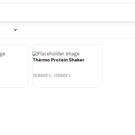
Thermo Protein Shaker
10990Ft
–
11990Ft