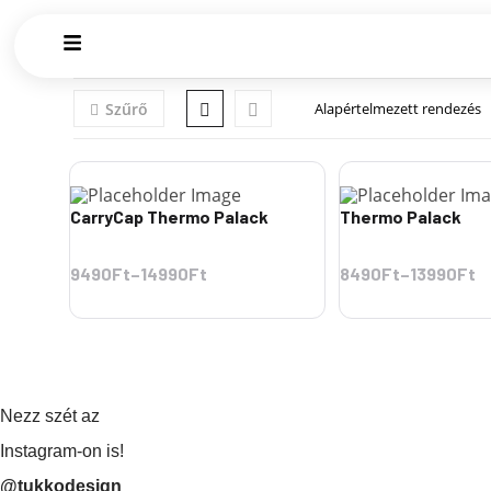
Szűrő
CarryCap Thermo Palack
Thermo Palack
9490Ft
–
14990Ft
8490Ft
–
13990Ft
Nezz szét az
Instagram-on is!
@tukkodesign