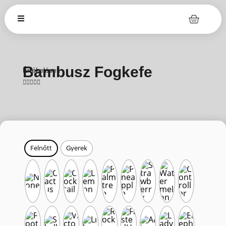
Bambusz Fogkefe
Értékelések





Felnőtt
Gyerek