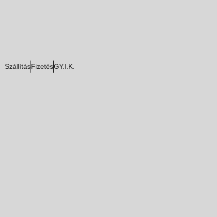
Szállítás
Fizetés
GY.I.K.