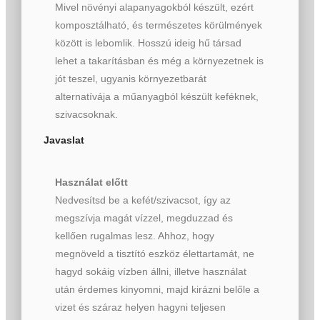
Mivel növényi alapanyagokból készült, ezért
komposztálható, és természetes körülmények
között is lebomlik. Hosszú ideig hű társad
lehet a takarításban és még a környezetnek is
jót teszel, ugyanis környezetbarát
alternatívája a műanyagból készült keféknek,
szivacsoknak.
Javaslat
Használat előtt
Nedvesítsd be a kefét/szivacsot, így az
megszívja magát vízzel, megduzzad és
kellően rugalmas lesz. Ahhoz, hogy
megnöveld a tisztító eszköz élettartamát, ne
hagyd sokáig vízben állni, illetve használat
után érdemes kinyomni, majd kirázni belőle a
vizet és száraz helyen hagyni teljesen