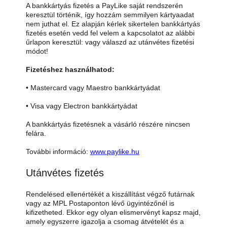
A bankkártyás fizetés a PayLike saját rendszerén
keresztül történik, így hozzám semmilyen kártyaadat
nem juthat el. Ez alapján kérlek sikertelen bankkártyás
fizetés esetén vedd fel velem a kapcsolatot az alábbi
űrlapon keresztül: vagy válaszd az utánvétes fizetési
módot!
Fizetéshez használhatod:
• Mastercard vagy Maestro bankkártyádat
• Visa vagy Electron bankkártyádat
A bankkártyás fizetésnek a vásárló részére nincsen
felára.
További információ:
www.paylike.hu
Utánvétes fizetés
Rendelésed ellenértékét a kiszállítást végző futárnak
vagy az MPL Postaponton lévő ügyintézőnél is
kifizetheted. Ekkor egy olyan elismervényt kapsz majd,
amely egyszerre igazolja a csomag átvételét és a