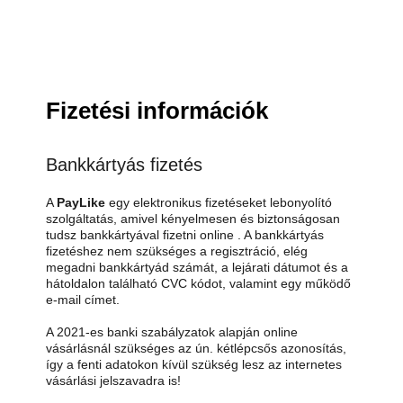
Fizetési információk
Bankkártyás fizetés
A
PayLike
egy elektronikus fizetéseket lebonyolító
szolgáltatás, amivel kényelmesen és biztonságosan
tudsz bankkártyával fizetni online . A bankkártyás
fizetéshez nem szükséges a regisztráció, elég
megadni bankkártyád számát, a lejárati dátumot és a
hátoldalon található CVC kódot, valamint egy működő
e-mail címet.
A 2021-es banki szabályzatok alapján online
vásárlásnál szükséges az ún. kétlépcsős azonosítás,
így a fenti adatokon kívül szükség lesz az internetes
vásárlási jelszavadra is!