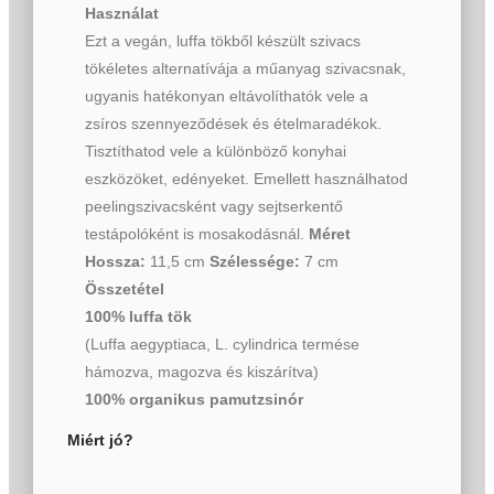
Használat
Ezt a vegán, luffa tökből készült szivacs
tökéletes alternatívája a műanyag szivacsnak,
ugyanis hatékonyan eltávolíthatók vele a
zsíros szennyeződések és ételmaradékok.
Tisztíthatod vele a különböző konyhai
eszközöket, edényeket. Emellett használhatod
peelingszivacsként vagy sejtserkentő
testápolóként is mosakodásnál.
Méret
Hossza:
11,5 cm
Szélessége:
7 cm
Összetétel
100% luffa tök
(Luffa aegyptiaca, L. cylindrica termése
hámozva, magozva és kiszárítva)
100% organikus pamutzsinór
Miért jó?