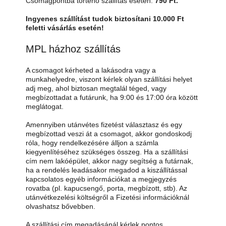
Csomagpontba történő szállítás esetén:
790 Ft.
Ingyenes szállítást tudok biztosítani 10.000 Ft
feletti vásárlás esetén!
MPL házhoz szállítás
A csomagot kérheted a lakásodra vagy a
munkahelyedre, viszont kérlek olyan szállítási helyet
adj meg, ahol biztosan megtalál téged, vagy
megbízottadat a futárunk, ha 9:00 és 17:00 óra között
meglátogat.
Amennyiben utánvétes fizetést választasz és egy
megbízottad veszi át a csomagot, akkor gondoskodj
róla, hogy rendelkezésére álljon a számla
kiegyenlítéséhez szükséges összeg. Ha a szállítási
cím nem lakóépület, akkor nagy segítség a futárnak,
ha a rendelés leadásakor megadod a kiszállítással
kapcsolatos egyéb információkat a megjegyzés
rovatba (pl. kapucsengő, porta, megbízott, stb). Az
utánvétkezelési költségről a Fizetési információknál
olvashatsz bővebben.
A szállítási cím megadásánál kérlek pontos