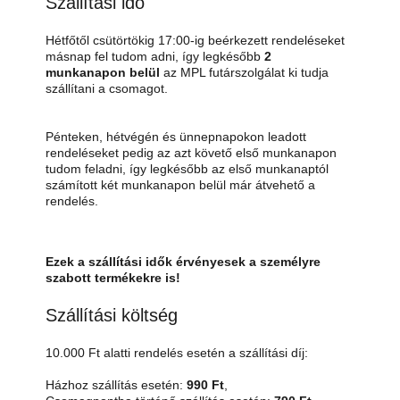
Szállítási idő
Hétfőtől csütörtökig 17:00-ig beérkezett rendeléseket
másnap fel tudom adni, így legkésőbb
2
munkanapon belül
az MPL futárszolgálat ki tudja
szállítani a csomagot.
Pénteken, hétvégén és ünnepnapokon leadott
rendeléseket pedig az azt követő első munkanapon
tudom feladni, így legkésőbb az első munkanaptól
számított két munkanapon belül már átvehető a
rendelés.
Ezek a szállítási idők érvényesek a személyre
szabott termékekre is!
Szállítási költség
10.000 Ft alatti rendelés esetén a szállítási díj:
Házhoz szállítás esetén:
990 Ft
,