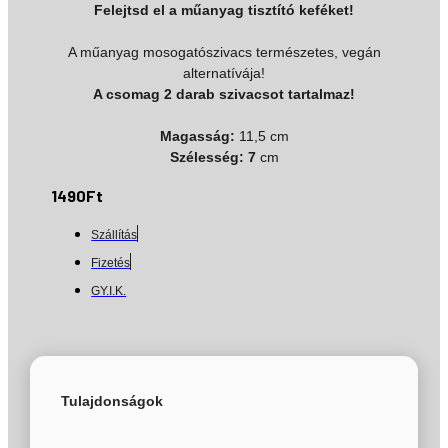
Felejtsd el a műanyag tisztító keféket!
A műanyag mosogatószivacs természetes, vegán
alternatívája!
A csomag 2 darab szivacsot tartalmaz!
Magasság:
11,5 cm
Szélesség: 7
cm
1490
Ft
Szállítás
Fizetés
GY.I.K.
Tulajdonságok