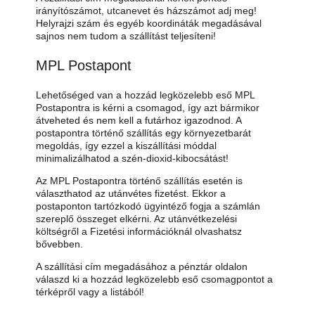
irányítószámot, utcanevet és házszámot adj meg!
Helyrajzi szám és egyéb koordináták megadásával
sajnos nem tudom a szállítást teljesíteni!
MPL Postapont
Lehetőséged van a hozzád legközelebb eső MPL
Postapontra is kérni a csomagod, így azt bármikor
átveheted és nem kell a futárhoz igazodnod. A
postapontra történő szállítás egy környezetbarát
megoldás, így ezzel a kiszállítási móddal
minimalizálhatod a szén-dioxid-kibocsátást!
Az MPL Postapontra történő szállítás esetén is
választhatod az utánvétes fizetést. Ekkor a
postaponton tartózkodó ügyintéző fogja a számlán
szereplő összeget elkérni. Az utánvétkezelési
költségről a Fizetési információknál olvashatsz
bővebben.
A szállítási cím megadásához a pénztár oldalon
válaszd ki a hozzád legközelebb eső csomagpontot a
térképről vagy a listából!