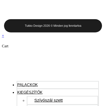
Tukko Design 2026 © Minden jog fenntartva
×
Cart
PALACKOK
KIEGÉSZÍTŐK
Szívószál szett