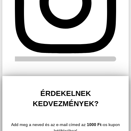
ÉRDEKELNEK
KEDVEZMÉNYEK?
Add meg a neved és az e-mail címed az
1000 Ft
-os kupon
letöltéséhez!