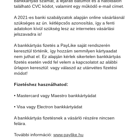
bankkártyád számát, a lejárati dátumot és a hátoldalon
található CVC kódot, valamint egy működő e-mail címet.
A 2021-es banki szabályzatok alapján online vásárlásnál
szükséges az ún. kétlépcsős azonosítás, így a fenti
adatokon kívül szükség lesz az internetes vásárlási
jelszavadra is!
A bankkártyás fizetés a PayLike saját rendszerén
keresztül történik, így hozzám semmilyen kártyaadat
nem juthat el. Ez alapján kérlek sikertelen bankkártyás
fizetés esetén vedd fel velem a kapcsolatot az alábbi
űrlapon keresztül: vagy válaszd az utánvétes fizetési
módot!
Fizetéshez használhatod:
• Mastercard vagy Maestro bankkártyádat
• Visa vagy Electron bankkártyádat
A bankkártyás fizetésnek a vásárló részére nincsen
felára.
További információ:
www.paylike.hu