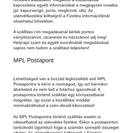
kapcsolatos egyéb információkat a megjegyzés rovatba
(pl. kapucsengő, porta, megbízott, stb). Az
utánvétkezelési költségről a Fizetési információknál
olvashatsz bővebben.
A szállítási cím megadásánál kérlek pontos
irányítószámot, utcanevet és házszámot adj meg!
Helyrajzi szám és egyéb koordináták megadásával
sajnos nem tudom a szállítást teljesíteni!
MPL Postapont
Lehetőséged van a hozzád legközelebb eső MPL
Postapontra is kérni a csomagod, így azt bármikor
átveheted és nem kell a futárhoz igazodnod. A
postapontra történő szállítás egy környezetbarát
megoldás, így ezzel a kiszállítási móddal
minimalizálhatod a szén-dioxid-kibocsátást!
Az MPL Postapontra történő szállítás esetén is
választhatod az utánvétes fizetést. Ekkor a postaponton
tartózkodó ügyintéző fogja a számlán szereplő összeget
elkérni. Az utánvétkezelési költségről a Fizetési