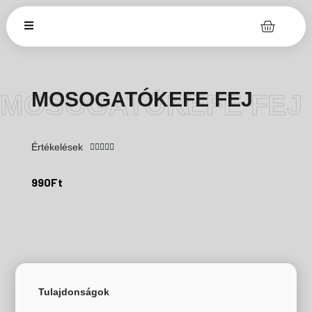
MOSOGATÓKEFE FEJ
MOSOGATÓKEFE FEJ
Értékelések





990
Ft
Tulajdonságok