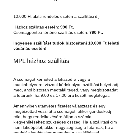
10.000 Ft alatti rendelés esetén a szállítási díj:
Házhoz szállítás esetén:
990 Ft
,
Csomagpontba történő szállítás esetén:
790 Ft.
Ingyenes szállítást tudok biztosítani 10.000 Ft feletti
vásárlás esetén!
MPL házhoz szállítás
A csomagot kérheted a lakásodra vagy a
munkahelyedre, viszont kérlek olyan szállítási helyet adj
meg, ahol biztosan megtalál téged, vagy megbízottadat
a futárunk, ha 9:00 és 17:00 óra között meglátogat.
Amennyiben utánvétes fizetést választasz és egy
megbízottad veszi át a csomagot, akkor gondoskodj
róla, hogy rendelkezésére álljon a számla
kiegyenlítéséhez szükséges összeg. Ha a szállítási cím
nem lakóépület, akkor nagy segítség a futárnak, ha a
rendelés leadásakor megadod a kiszállítással