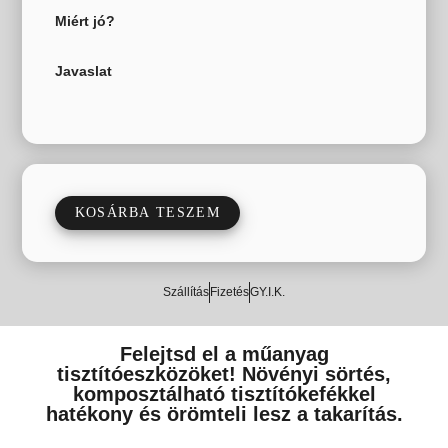
Miért jó?
Javaslat
KOSÁRBA TESZEM
Szállítás
Fizetés
GY.I.K.
Felejtsd el a műanyag
tisztítóeszközöket! Növényi sörtés,
komposztálható tisztítókefékkel
hatékony és örömteli lesz a takarítás.