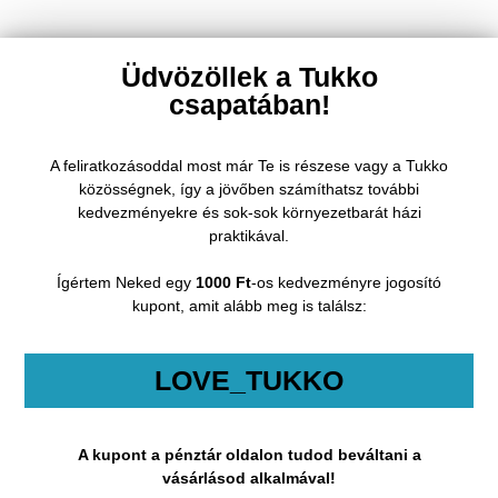
Üdvözöllek a Tukko
csapatában!
A feliratkozásoddal most már Te is részese vagy a Tukko
közösségnek, így a jövőben számíthatsz további
kedvezményekre és sok-sok környezetbarát házi
praktikával.
Ígértem Neked egy
1000 Ft
-os kedvezményre jogosító
kupont, amit alább meg is találsz:
LOVE_TUKKO
A kupont a pénztár oldalon tudod beváltani a
vásárlásod alkalmával!