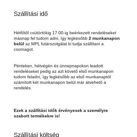
Szállítási idő
Hétfőtől csütörtökig 17:00-ig beérkezett rendeléseket
másnap fel tudom adni, így legkésőbb
2 munkanapon
belül
az MPL futárszolgálat ki tudja szállítani a
csomagot.
Pénteken, hétvégén és ünnepnapokon leadott
rendeléseket pedig az azt követő első munkanapon
tudom feladni, így legkésőbb az első munkanaptól
számított két munkanapon belül már átvehető a
rendelés.
Ezek a szállítási idők érvényesek a személyre
szabott termékekre is!
Szállítási költség