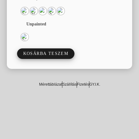
Unpainted
KOSÁRBA TESZEM
Mérettáblázat
Szállítás
Fizetés
GY.I.K.