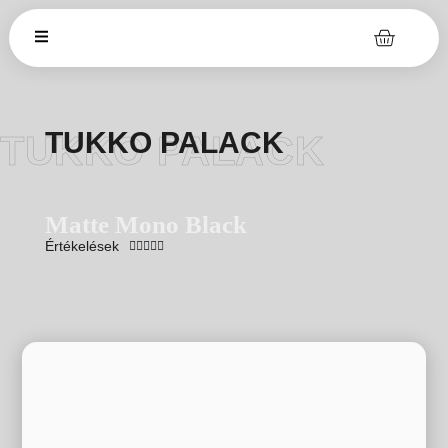
TUKKO PALACK
TUKKO PALACK
Matte Mono Black
Értékelések




