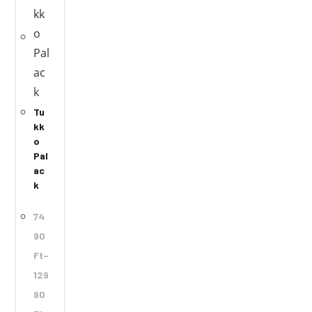
Tu
kk
o
Pal
ac
k
74
90
Ft
–
129
90