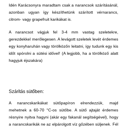
Idén Karácsonyra maradtam csak a narancsok szárításánál,
azonban ugyan így készíthetünk szárított vérnarancs,
citrom- vagy grapefruit karikákat is.
A narancsot vágjuk fel 3-4 mm vastag szeletekre,
gerezdekkel merőlegesen. A levágott szeletek levét érdemes
egy konyharuhán vagy törölközőn leitatni, így tudunk egy kis
időt spórolni a sütési idővel! (A legjobb, ha a törölköző alatt
hagyjuk éjszakára)
Szárítás sütőben:
A narancskarikákat sütőpapíron elrendezzük, majd
mehetnek a 60-70 °C-os sütőbe. A sütő ajtaját érdemes
résnyire nyitva hagyni (akár egy fakanál segítségével), hogy
a narancskarikák ne az elpárolgott víz gőzében süljenek. Fél