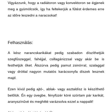
Vigyázzunk, hogy a radiátoron vagy konvektoron se égjenek
meg a gyümölcsök, így ha feltekerjük a fűtést érdemes erre
az időre leszedni a naracsokat!
Felhasználás:
A kész narancskarikákat pedig szabadon díszíthetjük
szegfűszeggel, fahéjjal, csillagánizzsal vagy akár be is
festhetjük őket. Átszúrva pedig pamut zsinórral, szalaggal
vagy dróttal nagyon mutatós karácsonyfa díszek lesznek
majd.
Ezen kívül pedig ajtó-, ablak- vagy asztaldísz is készíthető
belőlük. Én egy üvegbe, fényfüzér köré szórtam pár karikát,
aranyszínűvé és meghitté varázsolva ezzel a nappalit!