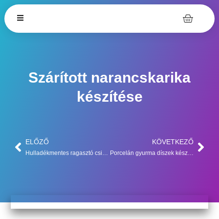
Szárított narancskarika
készítése
ELŐZŐ
KÖVETKEZŐ
Hulladékmentes ragasztó csirízből
Porcelán gyurma díszek készítése