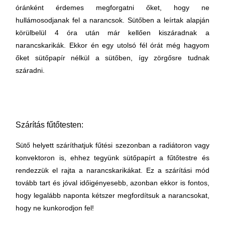
óránként érdemes megforgatni őket, hogy ne
hullámosodjanak fel a narancsok. Sütőben a leírtak alapján
körülbelül 4 óra után már kellően kiszáradnak a
narancskarikák. Ekkor én egy utolsó fél órát még hagyom
őket sütőpapír nélkül a sütőben, így zörgősre tudnak
száradni.
Szárítás fűtőtesten:
Sütő helyett száríthatjuk fűtési szezonban a radiátoron vagy
konvektoron is, ehhez tegyünk sütőpapírt a fűtőtestre és
rendezzük el rajta a narancskarikákat. Ez a szárítási mód
tovább tart és jóval időigényesebb, azonban ekkor is fontos,
hogy legalább naponta kétszer megfordítsuk a narancsokat,
hogy ne kunkorodjon fel!