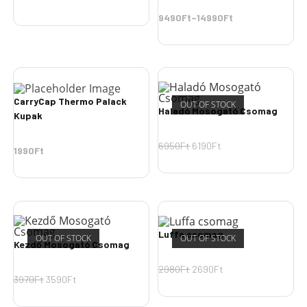
9490Ft
–
14990Ft
CarryCap Thermo Palack
OUT OF STOCK
Haladó Mosogató Csomag
Kupak
6950
Ft
6190
Ft
1990
Ft
Luffa csomag
OUT OF STOCK
OUT OF STOCK
Kezdő Mosogató Csomag
2980
Ft
2690
Ft
3970
Ft
3590
Ft