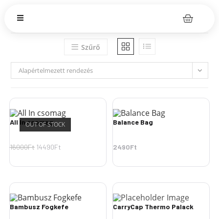
Szűrő
Alapértelmezett rendezés
All In csomag
Balance Bag
OUT OF STOCK
16000
Ft
14490
Ft
2490
Ft
Bambusz Fogkefe
CarryCap Thermo Palack