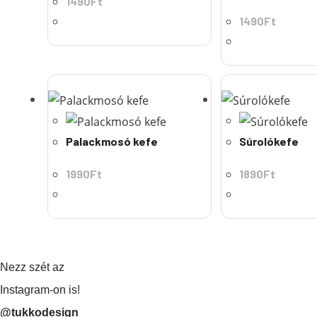
1490
Ft
1490
Ft
Palackmosó kefe
Súrolókefe
1990
Ft
1890
Ft
Nezz szét az
Instagram-on is!
@tukkodesign