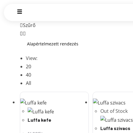
Szűrő
View:
20
40
All
Out of Stock
Luffa kefe
Luffa szivacs