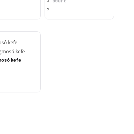
990
Ft
mosó kefe