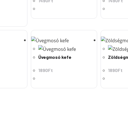
1490
Ft
1490
Ft
Üvegmosó kefe
Zöldség
1890
Ft
1890
Ft